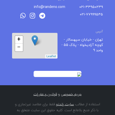
info@randeno.com
۰۲۱-۳۳۹۵۰۲۳۹
۰۲۱-۷۷۹۹۹۵۴۵
آدرس
+
تهران - خیابان سپهسالار -
کوچه آزادیخواه - پلاک 55 -
−
واحد 9
Leaflet
حریم خصوصی
و
قوانین و مقررات
استفاده از مطالب
سایت راندنو
فقط برای مقاصد غیرتجاری و
با ذکر منبع بلامانع است. کلیه حقوق این سایت متعلق به