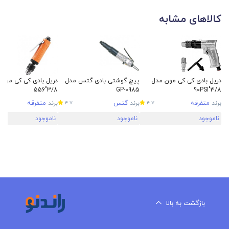
کالاهای مشابه
دریل بادی کی کی مون مدل
پیچ گوشتی بادی گتس مدل
556"3/8
GP-0985
3/8"90PSI
برند
متفرقه
برند
گتس
برند
متفرقه
4.7
4.7
ناموجود
ناموجود
ناموجود
بازگشت به بالا