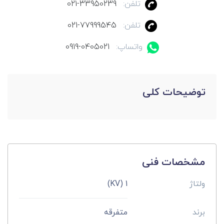
تلفن:
021-33950239
تلفن:
021-77999545
واتساپ:
0919-0405021
توضیحات کلی
مشخصات فنی
ولتاژ
1 (KV)
برند
متفرقه