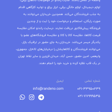
واسطه در تماس باشند. سایت راندنو در موضوعات کالاهای برقی،
لوازم دیجیتال، لوازم خانگی برقی، ابزار یراق و تولید کارگاهی اقدام
به جذب فروشندگان می‌کند. همچنین خریداران می‌توانند به
صورت رایگان، استعلام و درخواست خود را ثبت و از چندین
فروشگاه پیش‌فاکتور دریافت نمایند. درسایت راندنو امکان مقایسه
قیمت کالاها، مقایسه کالا با کالا و مقایسه فروشگاه‌های عضو با
یکدیگر میسر می‌باشد. خریداران به جای حضور در ترافیک بازار،
می‌توانند فروشندگان و کالاهایشان را درخیابان‌های لاله‌زار، جمهوری،
ولیعصر، امین حضور، حسن آباد، میدان قزوین و سایر نقاط تهران
در یک قاب نظاره کرده و خرید خود را انجام دهند.
شماره تماس
ایمیل
info@randeno.com
۰۲۱-۳۳۹۵۰۲۳۹
۰۲۱-۷۷۹۹۹۵۴۵