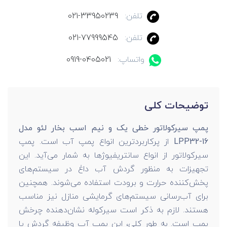
تلفن:
021-33950239
تلفن:
021-77999545
واتساپ:
0919-0405021
توضیحات کلی
پمپ سیرکولاتور خطی یک و نیم اسب بخار لئو مدل
LPP32-16
از پرکاربردترین انواع پمپ آب است. پمپ
سیرکولاتور از انواع سانتریفیوژها به شمار می‌آید. این
تجهیزات به منظور گردش آب داغ در سیستم‌های
پخش‌کننده حرارت و برودت استفاده می‌شوند. همچنین
برای آب‌رسانی سیستم‌های گرمایشی منازل نیز مناسب
هستند. لازم به ذکر است سیرکوله نشان‌دهنده چرخش
پمپ است. به طور کلی، این پمپ آب وظیفه گردش یا