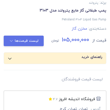
برند:
پترولند
پمپ طبقاتی گاز مایع پترولند مدل 3103
Petroland 3103 Liquid Gas Pump
دسته‌بندی:
مخزن گاز
105,000,000
قیمت از
تومان
لیست قیمت‌ها
راهنمای خرید
لیست قیمت فروشندگان
فروشگاه اندیشه افروز
4.7
آدرس
تهران .تهران. کرج