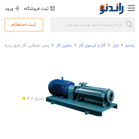
ثبت فروشگاه
ورود
ثبت استعلام
راندنو
ابزار
گاز و کپسول گاز
مخزن گاز
پمپ طبقاتی گاز مایع پترولند مدل
امتیاز
4.7