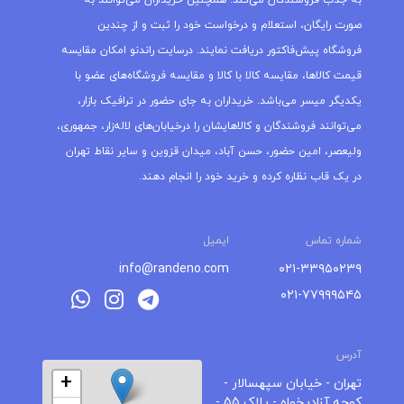
به جذب فروشندگان می‌کند. همچنین خریداران می‌توانند به
صورت رایگان، استعلام و درخواست خود را ثبت و از چندین
فروشگاه پیش‌فاکتور دریافت نمایند. درسایت راندنو امکان مقایسه
قیمت کالاها، مقایسه کالا با کالا و مقایسه فروشگاه‌های عضو با
یکدیگر میسر می‌باشد. خریداران به جای حضور در ترافیک بازار،
می‌توانند فروشندگان و کالاهایشان را درخیابان‌های لاله‌زار، جمهوری،
ولیعصر، امین حضور، حسن آباد، میدان قزوین و سایر نقاط تهران
در یک قاب نظاره کرده و خرید خود را انجام دهند.
شماره تماس
ایمیل
info@randeno.com
۰۲۱-۳۳۹۵۰۲۳۹
۰۲۱-۷۷۹۹۹۵۴۵
آدرس
+
تهران - خیابان سپهسالار -
کوچه آزادیخواه - پلاک 55 -