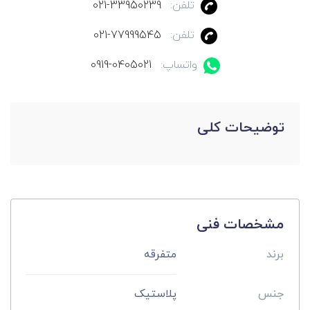
تلفن:
021-33950239
تلفن:
021-77999545
واتساپ:
0919-0405021
توضیحات کلی
مشخصات فنی
برند
متفرقه
جنس
پلاستیک