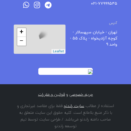
۰۲۱-۷۷۹۹۹۵۴۵
آدرس
+
تهران - خیابان سپهسالار -
کوچه آزادیخواه - پلاک 55 -
−
واحد 9
Leaflet
حریم خصوصی
و
قوانین و مقررات
استفاده از مطالب
سایت راندنو
فقط برای مقاصد غیرتجاری و
با ذکر منبع بلامانع است. کلیه حقوق این سایت متعلق به
صاحب دامنه راندنو می‌باشد. / طراحی سایت توسط تیم
توسعه راندنو