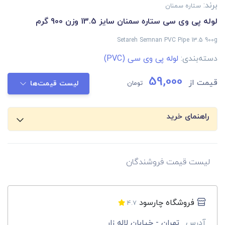
برند:
ستاره سمنان
لوله پی وی سی ستاره سمنان سایز 13.5 وزن 900 گرم
Setareh Semnan PVC Pipe 13.5 900g
دسته‌بندی:
لوله پی وی سی (PVC)
59,000
قیمت از
تومان
لیست قیمت‌ها
راهنمای خرید
لیست قیمت فروشندگان
فروشگاه چارسود
4.7
آدرس
تهران - خیابان لاله زار