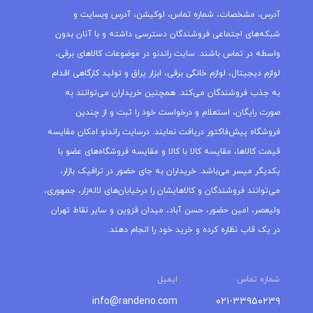
آدرس، مشخصات، شماره تماس، لوکیشن، آدرس وبسایت و
شبکه‌های اجتماعی فروشندگان دسترسی داشته و با آنان بدون
واسطه در تماس باشند. سایت راندنو در موضوعات کالاهای برقی،
لوازم دیجیتال، لوازم خانگی برقی، ابزار یراق و تولید کارگاهی اقدام
به جذب فروشندگان می‌کند. همچنین خریداران می‌توانند به
صورت رایگان، استعلام و درخواست خود را ثبت و از چندین
فروشگاه پیش‌فاکتور دریافت نمایند. درسایت راندنو امکان مقایسه
قیمت کالاها، مقایسه کالا با کالا و مقایسه فروشگاه‌های عضو با
یکدیگر میسر می‌باشد. خریداران به جای حضور در ترافیک بازار،
می‌توانند فروشندگان و کالاهایشان را درخیابان‌های لاله‌زار، جمهوری،
ولیعصر، امین حضور، حسن آباد، میدان قزوین و سایر نقاط تهران
در یک قاب نظاره کرده و خرید خود را انجام دهند.
شماره تماس
ایمیل
info@randeno.com
۰۲۱-۳۳۹۵۰۲۳۹