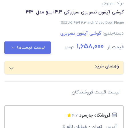
برند:
سوزوکی
گوشی آیفون تصویری سوزوکی 4.3 اینچ مدل 413I
SUZUKI 413I 4.3 inch Video Door Phone
دسته‌بندی:
گوشی آیفون تصویری
1,658,000
قیمت از
تومان
لیست قیمت‌ها
راهنمای خرید
لیست قیمت فروشندگان
فروشگاه چارسود
4.7
آدرس
تهران - خیابان لاله زار