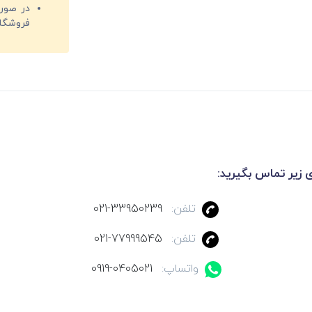
فروشگا
ی زیر تماس بگیرید:
تلفن:
021-33950239
تلفن:
021-77999545
واتساپ:
0919-0405021