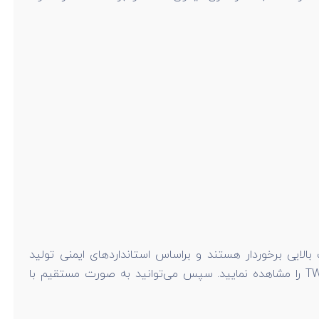
الایی برخوردار هستند و براساس استانداردهای ایمنی تولید
می‌شوند. شما کاربران گرامی با مراجعه به سایت راندنو می‌توانید لیست قیمت بالانسر فنری 0.5 - 1.5 کیلوگرم تیگون مدل TW-00 را مشاهده نمایید. سپس می‌توانید به صورت مستقیم با