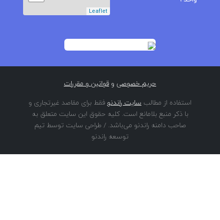
Leaflet
حریم خصوصی
و
قوانین و مقررات
استفاده از مطالب
سایت راندنو
فقط برای مقاصد غیرتجاری و
با ذکر منبع بلامانع است. کلیه حقوق این سایت متعلق به
صاحب دامنه راندنو می‌باشد. / طراحی سایت توسط تیم
توسعه راندنو