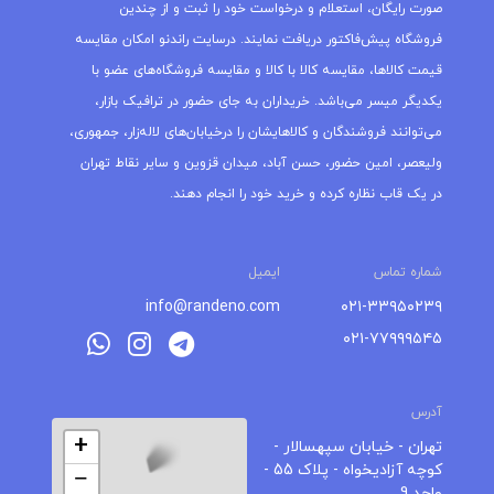
صورت رایگان، استعلام و درخواست خود را ثبت و از چندین
فروشگاه پیش‌فاکتور دریافت نمایند. درسایت راندنو امکان مقایسه
قیمت کالاها، مقایسه کالا با کالا و مقایسه فروشگاه‌های عضو با
یکدیگر میسر می‌باشد. خریداران به جای حضور در ترافیک بازار،
می‌توانند فروشندگان و کالاهایشان را درخیابان‌های لاله‌زار، جمهوری،
ولیعصر، امین حضور، حسن آباد، میدان قزوین و سایر نقاط تهران
در یک قاب نظاره کرده و خرید خود را انجام دهند.
شماره تماس
ایمیل
info@randeno.com
۰۲۱-۳۳۹۵۰۲۳۹
۰۲۱-۷۷۹۹۹۵۴۵
آدرس
+
تهران - خیابان سپهسالار -
کوچه آزادیخواه - پلاک 55 -
−
واحد 9