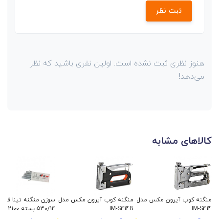
ثبت نظر
هنوز نظری ثبت نشده است. اولین نفری باشید که نظر
می‌دهد!
کالاهای مشابه
منگنه کوب آیرون مکس مدل
منگنه کوب آیرون مکس مدل
سوزن منگنه تینا فلز س
IM-S414
IM-S414B
530/14 بسته 2100 عددی