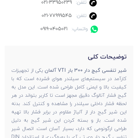
تلفن:
021-33950239
تلفن:
021-77999545
واتساپ:
0919-0405021
توضیحات کلی
شیر تنفسی گیج دار 300 بار VTI آلمان
یکی از تجهیزات
کارآمد در سیستم‌های سیلندر هوای فشرده است که با
کیفیت بالا و ایمنی کامل طراحی شده است. این مدل به
گیج فشار آنالوگ دقیق مجهز است تا کاربر بتواند در هر
لحظه فشار داخلی سیلندر را مشاهده و کنترل کند. بدنه
این شیر گیج دار از آلیاژ مقاوم در برابر فشار بالا تهیه
شده است. باز و بسته کردن این شیر گیج به دلیل
طراحی ارگونومی که دارد، بسیار آسان است. اتصال شیر
تنفسی گیج دار وی تی آی با بهره‌گیری از استاندارد DIN