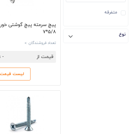
متفرقه
پیچ سرمته پیچ گوشتی خور 
5/8*7
نوع
تعداد فروشندگان :0
7
قیمت از
-
ت
لیست قیمت‌ه