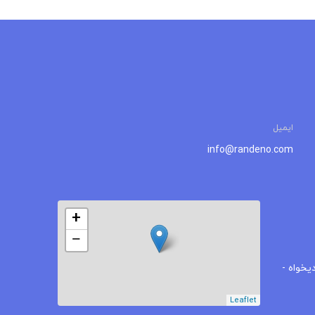
ایمیل
info@randeno.com
+
−
یخواه -
Leaflet