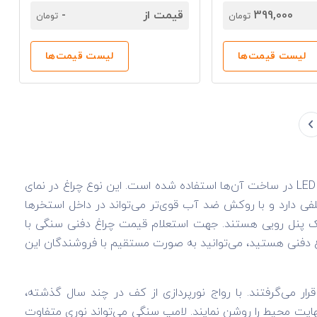
399,000
قیمت از
-
تومان
تومان
لیست قیمت‌ها
لیست قیمت‌ها
چراغ دفنی یا چراغ پارکتی و سنگی نوعی چراغ مناسب برای محیط‌های خارجی ساختمان و فضای باز است که در آن عموماً از تکنولوژی LED در ساخت آن‌ها استفاده شده است. این نوع چراغ در نمای
ختلفی دارد و با روکش ضد آب قوی‌تر می‌تواند در داخل استخرها
یک پنل رویی هستند. جهت استعلام قیمت چراغ دفنی سنگی با
اغ دفنی هستید، می‌توانید به صورت مستقیم با فروشندگان این
 در گذشته چراغ‌های سنگی و دفنی (underground-light) کمتر مورد استفاده قرار می‌گرفتند. با رواج نورپردازی از کف در چند سال گذشته،
 درنهایت محیط را روشن نمایند. لامپ سنگی می‌تواند نوری متفاوت