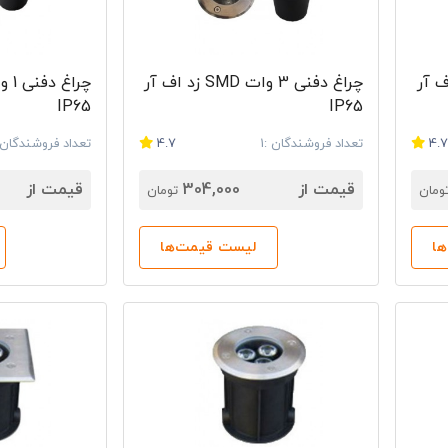
ت SMD زد اف آر
چراغ دفنی 3 وات SMD زد اف آر
IP65
IP65
4.
تعداد فروشندگان :1
4.7
تعداد فروشندگان :
قیمت از
304,000
قیمت از
ومان
تومان
ا
لیست قیمت‌ها