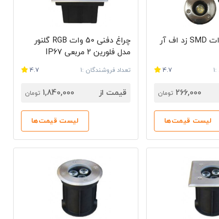
چراغ دفنی 1 وات SMD زد اف آر
چراغ دفنی 50 وات RGB گلنور
مدل فلورین 2 مربعی IP67
1
4.7
تعداد فروشندگان :1
4.7
266,000
قیمت از
1,840,000
تومان
تومان
لیست قیمت‌ها
لیست قیمت‌ها