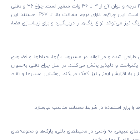
و سبک جدیدی از نورپردازی را به شما ارائه دهد. هالوژن دفنی قدرت پرتاب نور بالایی دارد. علاوه بر این، زاویه پخش نور آن از 5 تا 120 درجه و توان آن از 3 تا 36 وات متغیر است. چراغ 36 و دفنی
کاربرد زیادی دارد. ولتاژ چراغ‌های سنگی با توجه به اتصال یا عدم اتصال کابل رابط، 12 ولت با کابل یا آداپتور و 220 ولت بدون کابل است. این چراغ‌ها دارای درجه حفاظت بالا تا IP67 هستند. این
یز می‌تواند انواع رنگ‌ها را دربربگیرد و برای زیباسازی فضا،
راحی شده‌ و می‌تواند در مسیرها، باغ‌ها، حیاط‌ها و فضاهای
یکنواخت و دلپذیر پخش می‌کنند. در اصل چراغ دفنی به‌عنوان
فنی به افزایش ایمنی نیز کمک می‌کند. روشنایی مسیرها و نقاط
ها را برای استفاده در شرایط مختلف مناسب می‌سازد.
‌های طبیعی، به راحتی در محیط‌های باغی، پارک‌ها و محوطه‌های
مر بالای آن‌ها می‌شود.