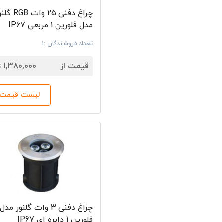
چراغ دفنی 25 وات RGB
مدل فلورین 1 مربعی IP67
تعداد فروشندگان :1
7
قیمت از
1,380,000
ت
لیست قیمت‌ه
چراغ دفنی 3 وات گلنور مدل
فلورین 1 دایره ای IP67