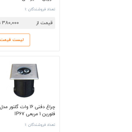
تعداد فروشندگان :1
7
قیمت از
380,000
ت
لیست قیمت‌ه
چراغ دفنی 16 وات گلنور مدل
فلورین 1 مربعی IP67
تعداد فروشندگان :1
7