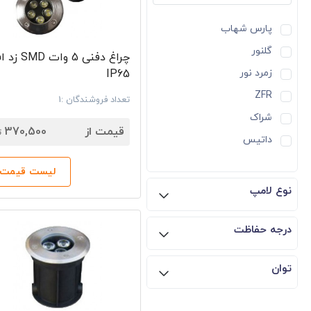
پارس شهاب
گلنور
چراغ دفنی 5 وا
زمرد نور
IP65
ZFR
تعداد فروشندگان :1
7
شراک
قیمت از
370,500
ت
داتیس
لیست قیمت‌ه
نوع لامپ
درجه حفاظت
توان