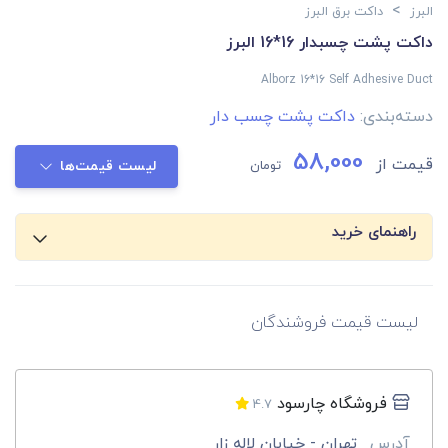
>
البرز
داکت برق البرز
داکت پشت چسبدار 16*16 البرز
Alborz 16*16 Self Adhesive Duct
دسته‌بندی:
داکت پشت چسب دار
58,000
قیمت از
تومان
لیست قیمت‌ها
راهنمای خرید
لیست قیمت فروشندگان
فروشگاه چارسود
4.7
آدرس
تهران - خیابان لاله زار