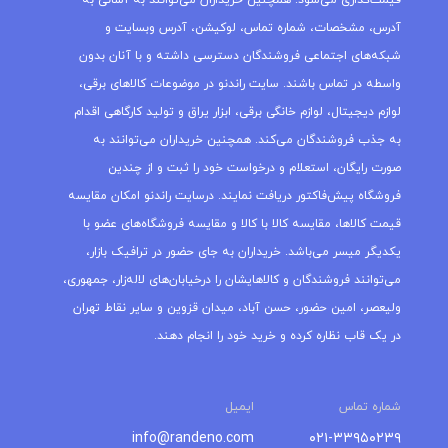
قیمت‌گذاری می‌شود. همچنین خریداران می‌توانند به آسانی به
آدرس، مشخصات، شماره تماس، لوکیشن، آدرس وبسایت و
شبکه‌های اجتماعی فروشندگان دسترسی داشته و با آنان بدون
واسطه در تماس باشند. سایت راندنو در موضوعات کالاهای برقی،
لوازم دیجیتال، لوازم خانگی برقی، ابزار یراق و تولید کارگاهی اقدام
به جذب فروشندگان می‌کند. همچنین خریداران می‌توانند به
صورت رایگان، استعلام و درخواست خود را ثبت و از چندین
فروشگاه پیش‌فاکتور دریافت نمایند. درسایت راندنو امکان مقایسه
قیمت کالاها، مقایسه کالا با کالا و مقایسه فروشگاه‌های عضو با
یکدیگر میسر می‌باشد. خریداران به جای حضور در ترافیک بازار،
می‌توانند فروشندگان و کالاهایشان را درخیابان‌های لاله‌زار، جمهوری،
ولیعصر، امین حضور، حسن آباد، میدان قزوین و سایر نقاط تهران
در یک قاب نظاره کرده و خرید خود را انجام دهند.
شماره تماس
ایمیل
info@randeno.com
۰۲۱-۳۳۹۵۰۲۳۹