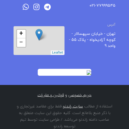
۰۲۱-۷۷۹۹۹۵۴۵
آدرس
+
تهران - خیابان سپهسالار -
کوچه آزادیخواه - پلاک 55 -
−
واحد 9
Leaflet
حریم خصوصی
و
قوانین و مقررات
استفاده از مطالب
سایت راندنو
فقط برای مقاصد غیرتجاری و
با ذکر منبع بلامانع است. کلیه حقوق این سایت متعلق به
صاحب دامنه راندنو می‌باشد. / طراحی سایت توسط تیم
توسعه راندنو