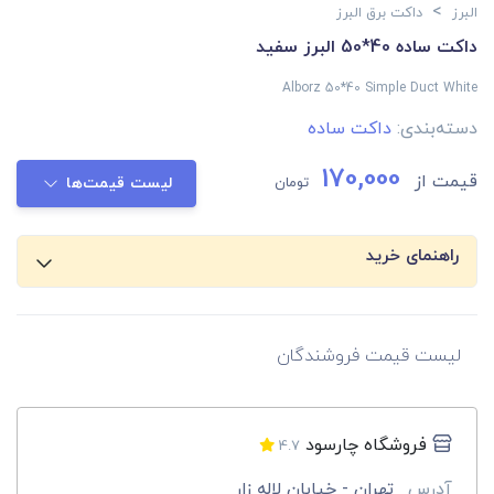
>
البرز
داکت برق البرز
داکت ساده 40*50 البرز سفید
Alborz 50*40 Simple Duct White
دسته‌بندی:
داکت ساده
170,000
قیمت از
تومان
لیست قیمت‌ها
راهنمای خرید
لیست قیمت فروشندگان
فروشگاه چارسود
4.7
آدرس
تهران - خیابان لاله زار