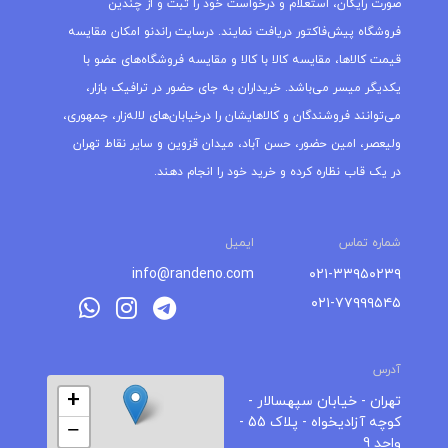
صورت رایگان، استعلام و درخواست خود را ثبت و از چندین
فروشگاه پیش‌فاکتور دریافت نمایند. درسایت راندنو امکان مقایسه
قیمت کالاها، مقایسه کالا با کالا و مقایسه فروشگاه‌های عضو با
یکدیگر میسر می‌باشد. خریداران به جای حضور در ترافیک بازار،
می‌توانند فروشندگان و کالاهایشان را درخیابان‌های لاله‌زار، جمهوری،
ولیعصر، امین حضور، حسن آباد، میدان قزوین و سایر نقاط تهران
در یک قاب نظاره کرده و خرید خود را انجام دهند.
شماره تماس
ایمیل
info@randeno.com
۰۲۱-۳۳۹۵۰۲۳۹
۰۲۱-۷۷۹۹۹۵۴۵
آدرس
+
تهران - خیابان سپهسالار -
کوچه آزادیخواه - پلاک 55 -
−
واحد 9