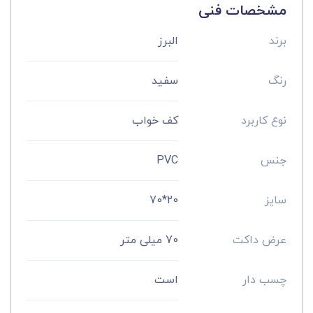
مشخصات فنی
برند
البرز
رنگ
سفید
نوع کاربرد
کف خواب
جنس
PVC
سایز
20*70
عرض داکت
70 میلی متر
چسب دار
است