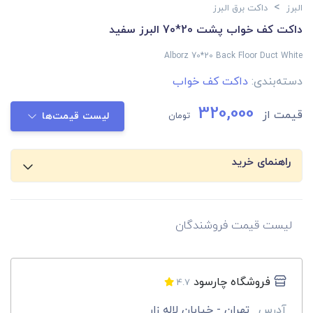
>
البرز
داکت برق البرز
داکت کف خواب پشت 20*70 البرز سفید
Alborz 70*20 Back Floor Duct White
دسته‌بندی:
داکت کف خواب
320,000
قیمت از
تومان
لیست قیمت‌ها
راهنمای خرید
لیست قیمت فروشندگان
فروشگاه چارسود
4.7
آدرس
تهران - خیابان لاله زار