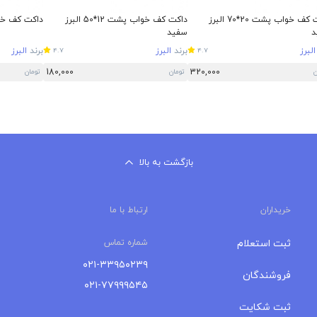
داکت کف خواب پشت 20*70 البرز
داکت کف خواب پشت 12*50 البرز
داکت کف خواب 12*50 ال
د
سفید
البرز
برند
البرز
برند
البرز
4.7
4.7
180,000
320,000
ن
تومان
تومان
بازگشت به بالا
خریداران
ارتباط با ما
ثبت استعلام
شماره تماس
۰۲۱-۳۳۹۵۰۲۳۹
فروشندگان
۰۲۱-۷۷۹۹۹۵۴۵
ثبت شکایت