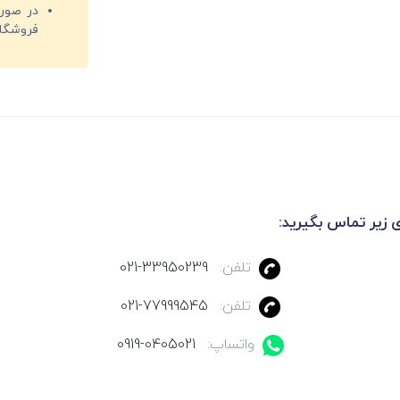
فروشگا
ی زیر تماس بگیرید:
تلفن:
021-33950239
تلفن:
021-77999545
واتساپ:
0919-0405021