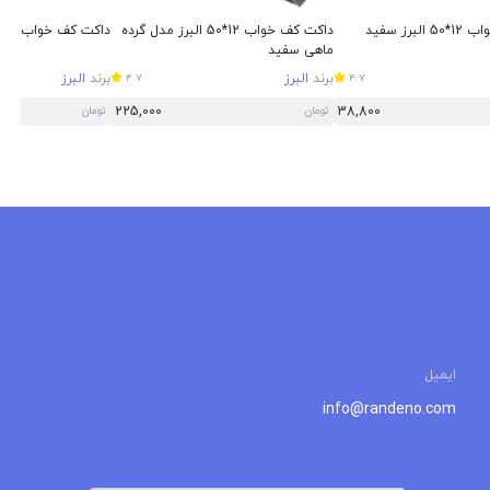
برز سفید
داکت کف خواب 12*50 البرز مدل گرده
داکت کف خواب 20*70 البرز سفید
ماهی سفید
برند
البرز
برند
البرز
4.7
4.7
225,000
38,800
تومان
تومان
ایمیل
info@randeno.com