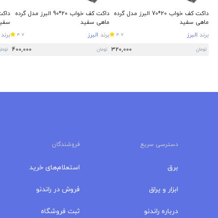
داکت کف خواب 20*70 البرز مدل گرده
داکت کف خواب 20*90 البرز مدل گرده
ماهی سفید
ماهی سفید
سفی
برند
البرز
برند
البرز
برند
4.7
4.7
400,000
320,000
تومان
تومان
توما
دسترسی سریع
فروشندگان
برق
استعلام‌های خرید
ابزار و یراق
فروش در راندنو
درباره‌ راندنو
ثبت فروشگاه