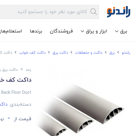
برق
ابزار و یراق
فروشندگان
برندها
استعلام‌ها
راندنو
برق
داکت و متعلقات
داکت برق
داکت کف خواب
داکت کف خو
>
رعد
داکت برق ر
داکت کف خواب 24*
Back Floor Duct
دسته‌بندی:
داک
-
قیمت از
توم