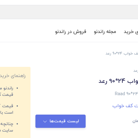
ی خرید
مجله راندنو
فروش در راندنو
اب 24*90 رعد
عد
راهنمای خرید
90 رعد
راندنو 
Raad 90*24 
قیمت‌ کا
ت کف خواب
قیمت کم
است با 
ان
لیست قیمت‌ها
چنانچه 
سایت مغ