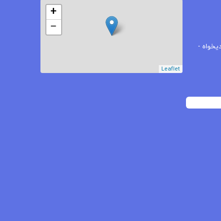
+
−
یخواه -
Leaflet