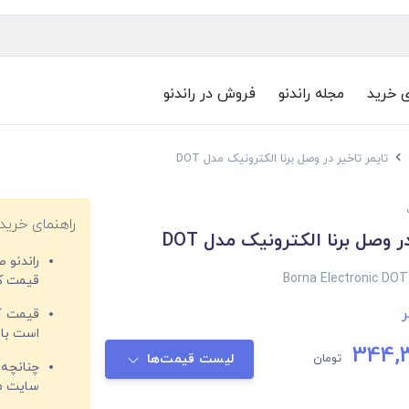
ی خرید
مجله راندنو
فروش در راندنو
تایمر تاخیر در وصل برنا الکترونیک مدل DOT
راهنمای خرید
ر وصل برنا الکترونیک مدل DOT
راندنو 
Borna Electronic DOT
قیمت‌ کا
ر
قیمت کم
است با 
344,
تومان
لیست قیمت‌ها
چنانچه 
سایت مغ