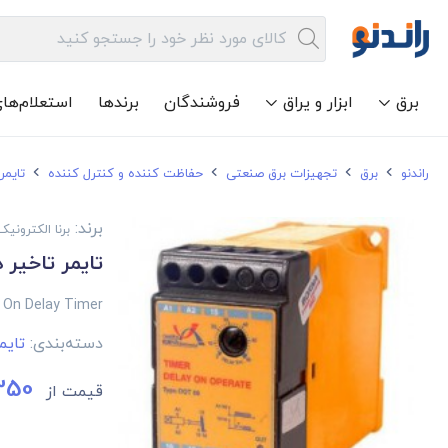
برق
ابزار و یراق
فروشندگان
برندها
استعلام‌ها
راندنو
برق
تجهیزات برق صنعتی
حفاظت کننده و کنترل کننده
تایمر
برند:
برنا الکترونیک
تایمر تاخیر د
 On Delay Timer
دسته‌بندی:
تایم
350
قیمت از