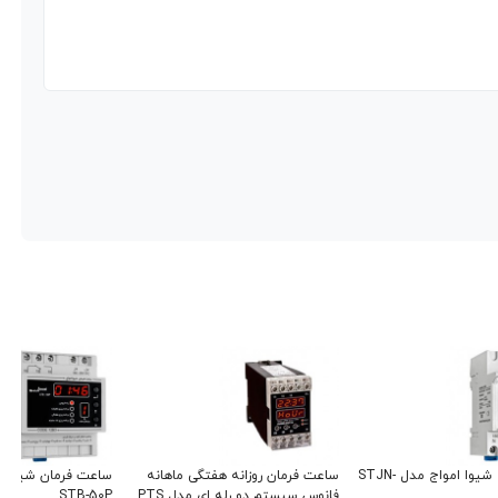
تایمر راه پله شیوا امواج مدل STJN-
ساعت فرمان روزانه هفتگی ماهانه
فانوس سیستم دو رله ای مدل PTS
STB-50P