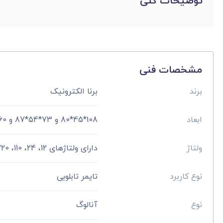
توضیحات کلی
مشخصات فنی
برند
برنا الکترونیک
ابعاد
108*45*80 و 73*54*87 و 60*18*90 میلی متر
ولتاژ
دارای ولتاژهای 12، 24، 110، 220 و 380 ولت
نوع کاربرد
تایمر تابلویی
نوع
آنالوگ