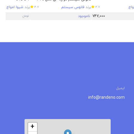
واج
برند
فانوس سیستم
برند
شیوا امواج
4.7
4.7
747,000
ناموجود
تومان
ایمیل
info@randeno.com
+