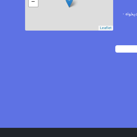
−
یخواه -
Leaflet