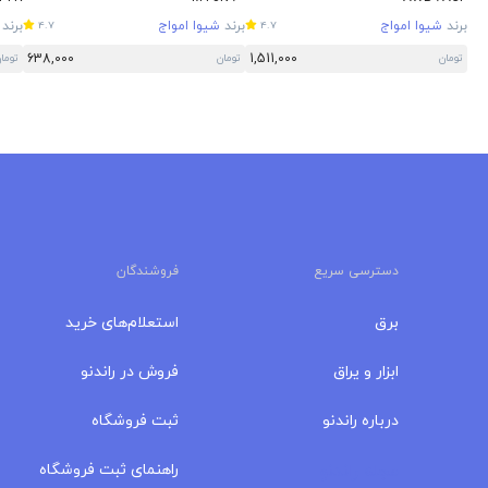
برند
شیوا امواج
برند
شیوا امواج
برند
4.7
4.7
638,000
1,511,000
تومان
تومان
توما
دسترسی سریع
فروشندگان
برق
استعلام‌های خرید
ابزار و یراق
فروش در راندنو
درباره‌ راندنو
ثبت فروشگاه
مجله راندنو
راهنمای ثبت فروشگاه