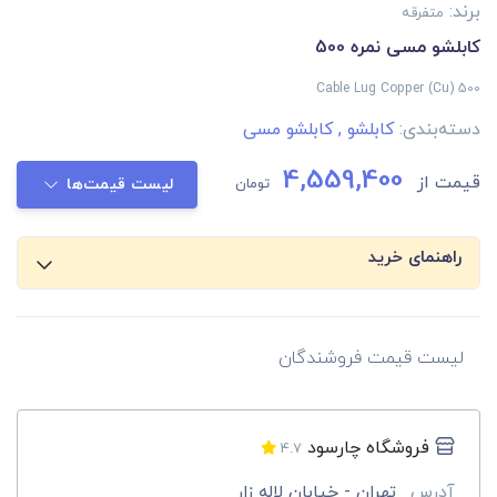
برند:
متفرقه
کابلشو مسی نمره 500
Cable Lug Copper (Cu) 500
دسته‌بندی:
کابلشو
,
کابلشو مسی
4,559,400
قیمت از
تومان
لیست قیمت‌ها
راهنمای خرید
لیست قیمت فروشندگان
فروشگاه چارسود
4.7
آدرس
تهران - خیابان لاله زار