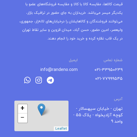
قیمت کالاها، مقایسه کالا با کالا و مقایسه فروشگاه‌های عضو با
یکدیگر میسر می‌باشد. خریداران به جای حضور در ترافیک بازار،
می‌توانند فروشندگان و کالاهایشان را درخیابان‌های لاله‌زار، جمهوری،
ولیعصر، امین حضور، حسن آباد، میدان قزوین و سایر نقاط تهران
در یک قاب نظاره کرده و خرید خود را انجام دهند.
شماره تماس
ایمیل
info@randeno.com
۰۲۱-۳۳۹۵۰۲۳۹
۰۲۱-۷۷۹۹۹۵۴۵
آدرس
+
تهران - خیابان سپهسالار -
کوچه آزادیخواه - پلاک 55 -
−
واحد 9
Leaflet