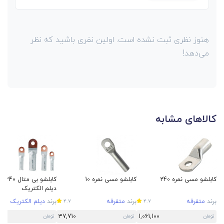
هنوز نظری ثبت نشده است. اولین نفری باشید که نظر
می‌دهد!
کالاهای مشابه
کابلشو مسی نمره 240
کابلشو مسی نمره 10
کابلشو بی متال 
دیلم الکتریک
برند
متفرقه
برند
متفرقه
برند
دیلم الکتریک
4.7
4.7
37,710
1,061,100
تومان
تومان
تومان