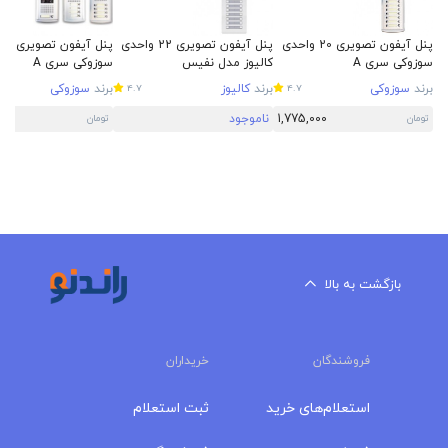
پنل آیفون تصویری 20 واحدی
پنل آیفون تصویری 22 واحدی
پ
سوزوکی سری A
کالیوز مدل نفیس
سوزوکی سری A
برند
سوزوکی
برند
کالیوز
برند
سوزوکی
4.7
4.7
1,775,000
ناموجود
00
تومان
تومان
بازگشت به بالا
فروشندگان
خریداران
استعلام‌های خرید
ثبت استعلام