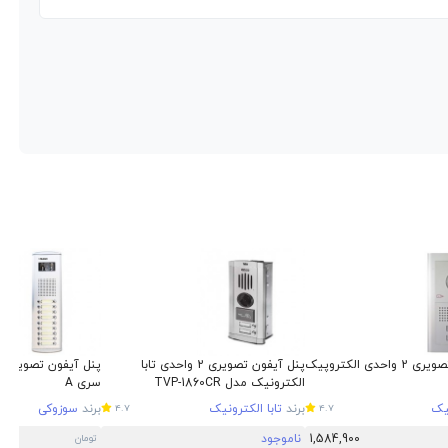
پنل آیفون تصویری 2 واحدی الکتروپیک
پنل آیفون تصویری 2 واحدی تابا
الکترونیک مدل TVP-1860CR
سری A
یک
برند
تابا الکترونیک
برند
سوزوکی
4.7
4.7
1,584,900
ناموجود
تومان