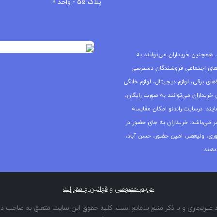
پلاک 55 - واحد 9
 همچنین خریداران می‌توانند به
های اجتماعی فروشندگان دسترسی
ای برقی، لوازم دیجیتال، لوازم خانگی
خریداران می‌توانند به صورت رایگان،
یند. درسایت راندنو امکان مقایسه
ر می‌باشد. خریداران به جای حضور در
جمهوری، ولیعصر، امین حضور، حسن آباد،
دهند.
حریم خصوصی
و
قوانین و مقررات
غیرتجاری و با ذکر منبع بلامانع است. کلیه حقوق این سایت متعلق به صاحب دا