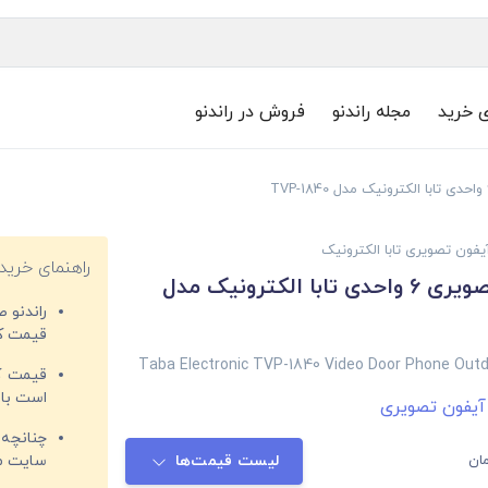
ی خرید
مجله راندنو
فروش در راندنو
یفون تصویری تابا الکترونیک
راهنمای خرید
پنل آیفون تصویری 6 واحدی تابا الکترونیک مدل
راندنو 
قیمت‌ کا
Taba Electronic TVP-1840 Video Door Phone Outdo
قیمت کم
است با 
آیفون تصویری
چنانچه 
ان
لیست قیمت‌ها
سایت مغ