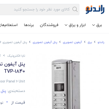
برق
ابزار و یراق
فروشندگان
برندها
استعلام‌ها
راندنو
برق
آیفون تصویری
پنل آیفون تصویری
پنل آیفون تصویری 6 واحدی تابا الکترونیک مدل TVP-1840
>
تابا الکترونیک
آ
TVP-1840
or Panel 6 Unit
دسته‌بندی:
پنل 
-
قیمت از
توم