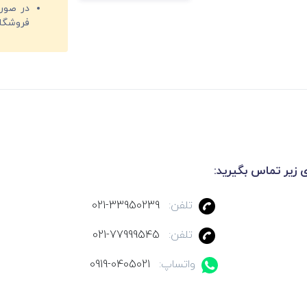
فروشگا
ی زیر تماس بگیرید:
تلفن:
021-33950239
تلفن:
021-77999545
واتساپ:
0919-0405021