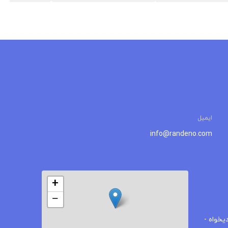
ایمیل
info@randeno.com
+
−
یخواه -