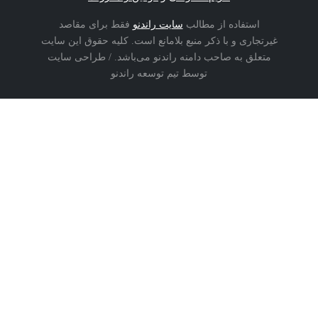
حریم خصوصی
و
قوانین و مقررات
استفاده از مطالب
سایت راندنو
فقط برای مقاصد
غیرتجاری و با ذکر منبع بلامانع است. کلیه حقوق این سایت
متعلق به صاحب دامنه راندنو می‌باشد. / طراحی سایت
توسط تیم توسعه راندنو