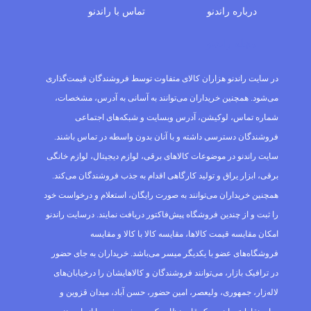
درباره‌ راندنو
تماس با راندنو
مجله راندنو
در سایت راندنو هزاران کالای متفاوت توسط فروشندگان قیمت‌گذاری
می‌شود. همچنین خریداران می‌توانند به آسانی به آدرس، مشخصات،
شماره تماس، لوکیشن، آدرس وبسایت و شبکه‌های اجتماعی
فروشندگان دسترسی داشته و با آنان بدون واسطه در تماس باشند.
سایت راندنو در موضوعات کالاهای برقی، لوازم دیجیتال، لوازم خانگی
برقی، ابزار یراق و تولید کارگاهی اقدام به جذب فروشندگان می‌کند.
همچنین خریداران می‌توانند به صورت رایگان، استعلام و درخواست خود
را ثبت و از چندین فروشگاه پیش‌فاکتور دریافت نمایند. درسایت راندنو
امکان مقایسه قیمت کالاها، مقایسه کالا با کالا و مقایسه
فروشگاه‌های عضو با یکدیگر میسر می‌باشد. خریداران به جای حضور
در ترافیک بازار، می‌توانند فروشندگان و کالاهایشان را درخیابان‌های
لاله‌زار، جمهوری، ولیعصر، امین حضور، حسن آباد، میدان قزوین و