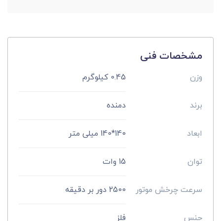
مشخصات فنی
وزن
0.45 کیلوگرم
برند
دمنده
ابعاد
140*140 میلی متر
توان
15 وات
سرعت چرخش موتور
2500 دور بر دقیقه
جنس
فلز