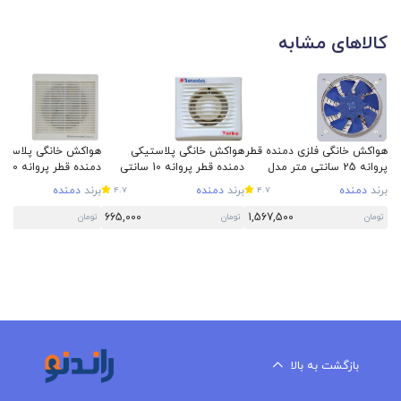
کالاهای مشابه
هواکش خانگی فلزی دمنده قطر
هواکش خانگی پلاستیکی
هواکش خانگی پلاستی
پروانه 25 سانتی متر مدل
دمنده قطر پروانه 10 سانتی
دمنده
VMA-25C4S
متر مدل توربو VPH-10S2S
متر مدل اتولوکس VAL-20H2S
برند
دمنده
برند
دمنده
برند
دمنده
4.7
4.7
0
665,000
1,567,500
تومان
تومان
تومان
بازگشت به بالا