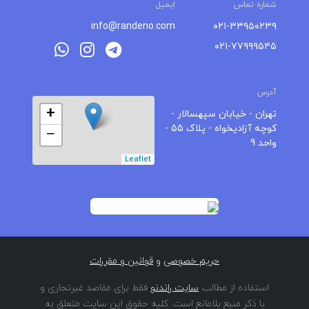
شماره تماس
ایمیل
info@randeno.com
۰۲۱-۳۳۹۵۰۲۳۹
۰۲۱-۷۷۹۹۹۵۴۵
آدرس
+
تهران - خیابان سپهسالار -
کوچه آزادیخواه - پلاک 55 -
−
واحد 9
Leaflet
حریم خصوصی
و
قوانین و مقررات
استفاده از مطالب
سایت راندنو
فقط برای مقاصد غیرتجاری و
با ذکر منبع بلامانع است. کلیه حقوق این سایت متعلق به