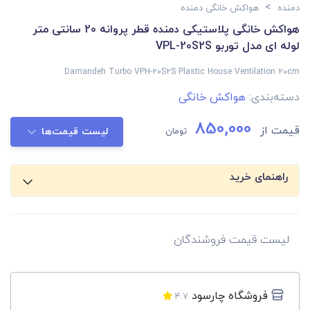
>
دمنده
هواکش خانگی دمنده
هواکش خانگی پلاستیکی دمنده قطر پروانه 20 سانتی متر
لوله ای مدل توربو VPL-20S2S
Damandeh Turbo VPH-20S2S Plastic House Ventilation 20cm
دسته‌بندی:
هواکش خانگی
850,000
قیمت از
تومان
لیست قیمت‌ها
راهنمای خرید
لیست قیمت فروشندگان
فروشگاه چارسود
4.7