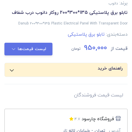
برند:
دانوب
تابلو برق پلاستیکی 135*300*200 روکار دانوب درب شفاف
Danub 200*300*135 Plastic Electrical Panel With Transparent Door
دسته‌بندی:
تابلو برق پلاستیکی
950,000
قیمت از
تومان
لیست قیمت‌ها
راهنمای خرید
لیست قیمت فروشندگان
فروشگاه چارسود
4.7
آدرس
تهران - خیابان لاله زار