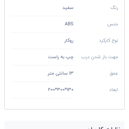
رنگ
سفید
جنس
ABS
نوع کارکرد
روکار
جهت باز شدن درب
چپ به راست
عمق
13 سانتی متر
ابعاد
130*300*200