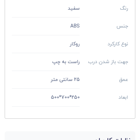
رنگ
سفید
جنس
ABS
نوع کارکرد
روکار
جهت باز شدن درب
راست به چپ
عمق
25 سانتی متر
ابعاد
250*700*500