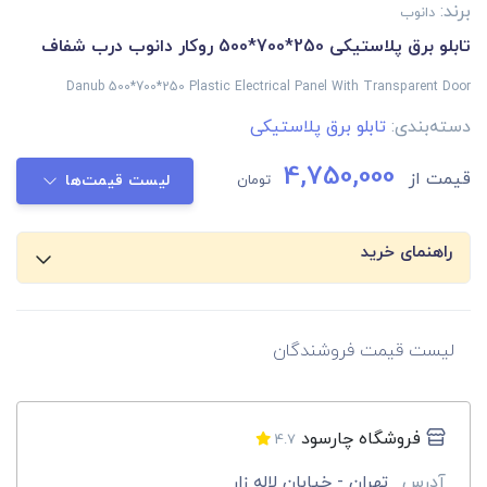
برند:
دانوب
تابلو برق پلاستیکی 250*700*500 روکار دانوب درب شفاف
Danub 500*700*250 Plastic Electrical Panel With Transparent Door
دسته‌بندی:
تابلو برق پلاستیکی
4,750,000
قیمت از
تومان
لیست قیمت‌ها
راهنمای خرید
لیست قیمت فروشندگان
فروشگاه چارسود
4.7
آدرس
تهران - خیابان لاله زار