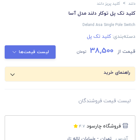
>
دلند
کلید پریز دلند
کلید تک پل توکار دلند مدل آسا
Deland Asa Single Pole Switch
دسته‌بندی:
کلید تک پل
38,500
قیمت از
تومان
لیست قیمت‌ها
راهنمای خرید
لیست قیمت فروشندگان
فروشگاه چارسود
4.7
آدرس
تهران - خیابان لاله زار