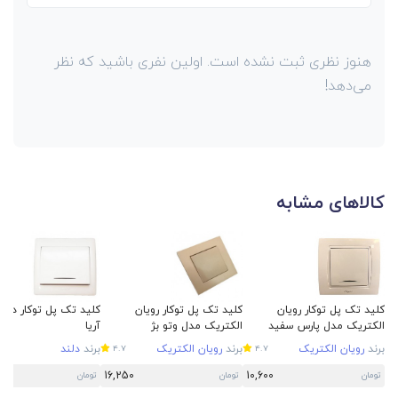
هنوز نظری ثبت نشده است. اولین نفری باشید که نظر
می‌دهد!
کالاهای مشابه
کلید تک پل توکار رویان
کلید تک پل توکار رویان
کلید تک پل توکار دلن
الکتریک مدل پارس سفید
الکتریک مدل وتو بژ
آریا
برند
رویان الکتریک
برند
رویان الکتریک
برند
دلند
4.7
4.7
16,250
10,600
تومان
تومان
تومان