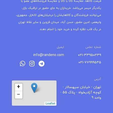
قیمت کالاها، مقایسه کالا با کالا و مقایسه فروشگاه‌های عضو با
یکدیگر میسر می‌باشد. خریداران به جای حضور در ترافیک بازار،
می‌توانند فروشندگان و کالاهایشان را درخیابان‌های لاله‌زار، جمهوری،
ولیعصر، امین حضور، حسن آباد، میدان قزوین و سایر نقاط تهران
در یک قاب نظاره کرده و خرید خود را انجام دهند.
شماره تماس
ایمیل
info@randeno.com
۰۲۱-۳۳۹۵۰۲۳۹
۰۲۱-۷۷۹۹۹۵۴۵
آدرس
+
تهران - خیابان سپهسالار -
کوچه آزادیخواه - پلاک 55 -
−
واحد 9
Leaflet