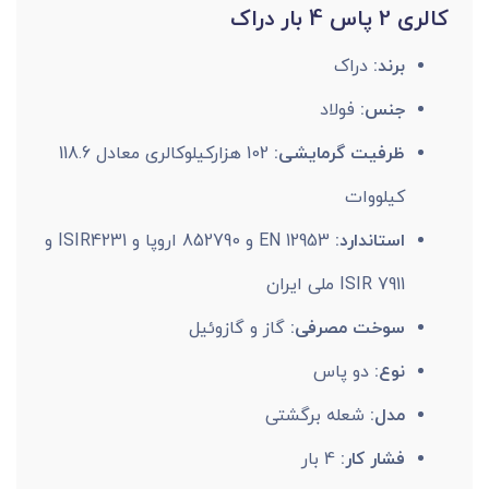
کالری 2 پاس 4 بار دراک
برند:
دراک
جنس:
فولاد
ظرفیت گرمایشی:
102 هزارکیلوکالری معادل 118.6
کیلووات
استاندارد:
12953 EN و 852790 اروپا و ISIR4231 و
7911 ISIR ملی ایران
سوخت مصرفی:
گاز و گازوئیل
نوع:
دو پاس
مدل:
شعله برگشتی
فشار کار:
4 بار