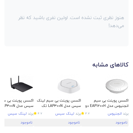
هنوز نظری ثبت نشده است. اولین نفری باشید که نظر
می‌دهد!
کالاهای مشابه
اکسس پوینت بی سیم
اکسس پوینت بی سیم لینک
اکسس پوینت بی سیم
انجنیوس مدل EAP1200H دو
سیس مدل LAP300N تک
بانده AC1200
بانده N300
N300
برند
انجنیوس
برند
لینک سیس
برند
لینک سیس
4.7
4.7
ناموجود
ناموجود
ناموجود