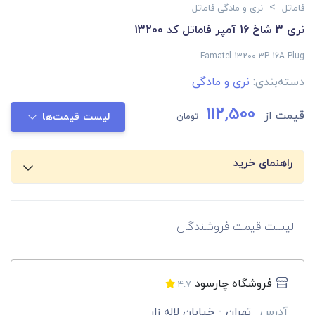
>
فاماتل
نری و مادگی فاماتل
نری 3 شاخ 16 آمپر فاماتل کد 13200
Famatel 13200 3P 16A Plug
دسته‌بندی:
نری و مادگی
112,500
قیمت از
تومان
لیست قیمت‌ها
راهنمای خرید
لیست قیمت فروشندگان
فروشگاه چارسود
4.7
آدرس
تهران - خیابان لاله زار