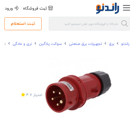
ثبت فروشگاه
ورود
ثبت استعلام
راندنو
برق
تجهیزات برق صنعتی
سوکت پلاگین
نری و مادگی
نری 3 شاخ 16 آمپر فاماتل کد 
امتیاز
4.7