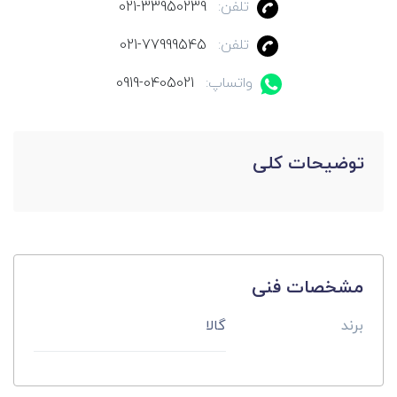
تلفن:
021-33950239
تلفن:
021-77999545
واتساپ:
0919-0405021
توضیحات کلی
مشخصات فنی
برند
گالا