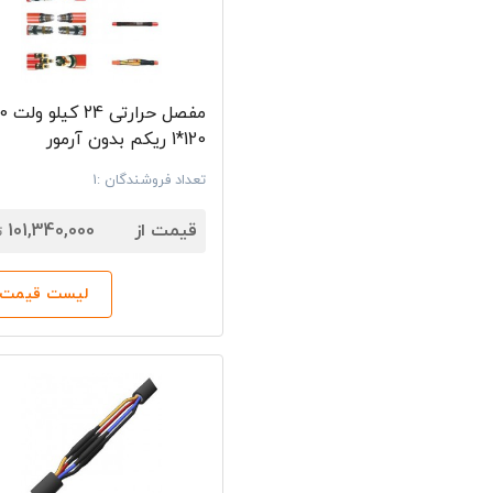
120*1 ریکم بدون آرمور
تعداد فروشندگان :1
7
قیمت از
101,340,000
ت
لیست قیمت‌ه