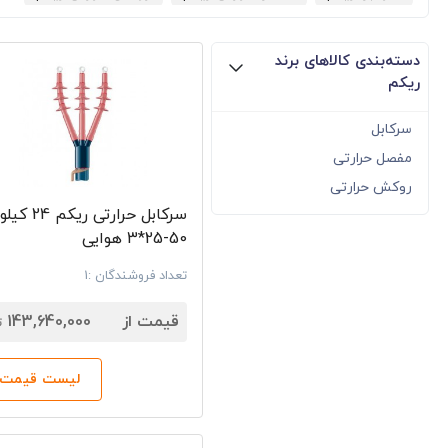
دسته‌بندی کالاهای برند
ریکم
سرکابل
مفصل حرارتی
روکش حرارتی
سرکابل حرارتی ری
50-25*3 هوایی
تعداد فروشندگان :1
7
قیمت از
143,640,000
ت
لیست قیمت‌ه