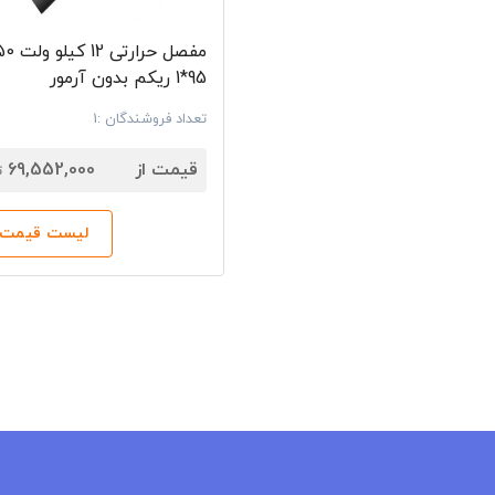
95*1 ریکم بدون آرمور
تعداد فروشندگان :1
7
قیمت از
69,552,000
ت
لیست قیمت‌ه