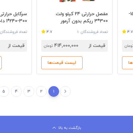
مفصل حرارتی 12 کیلو ولت 150-
مفصل حرارتی 24 کیلو ولت
300*3 ریکم بدون آرمور
300-240*1 داخلی
4.
تعداد فروشندگان :1
4.7
تعداد فروشندگان :
قیمت از
414,000,000
قیمت از
ومان
تومان
ا
لیست قیمت‌ها
5
4
3
2
1
بازگشت به بالا