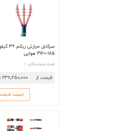
سرکابل حرارتی ر
185-120*1 هوایی
تعداد فروشندگان :1
7
قیمت از
236,250,000
ت
لیست قیمت‌ه