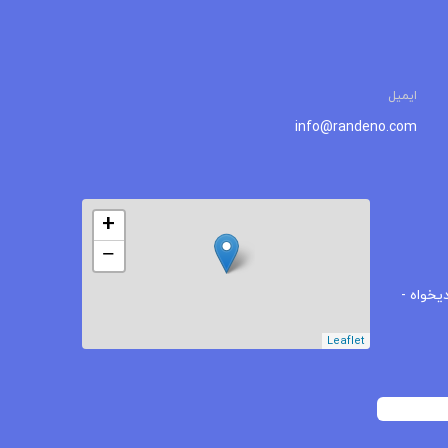
ایمیل
info@randeno.com
+
−
یخواه -
Leaflet