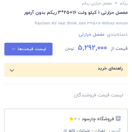
>
ریکم
مفصل حرارتی ریکم
مفصل حرارتی 1 کیلو ولت 16+25*3 ریکم بدون آرمور
Raychem 1KV Heat Shrink Joint 3*25+16 Without Armure
دسته‌بندی:
مفصل حرارتی
5,292,000
قیمت از
تومان
لیست قیمت‌ها
راهنمای خرید
لیست قیمت فروشندگان
فروشگاه چارسود
4.7
آدرس
تهران - خیابان لاله زار