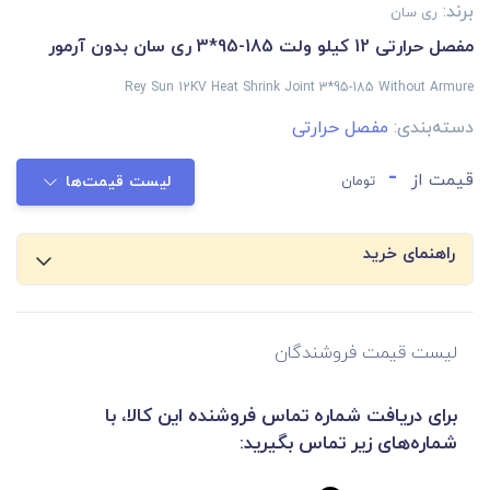
برند:
ری سان
مفصل حرارتی 12 کیلو ولت 185-95*3 ری سان بدون آرمور
Rey Sun 12KV Heat Shrink Joint 3*95-185 Without Armure
دسته‌بندی:
مفصل حرارتی
-
قیمت از
تومان
لیست قیمت‌ها
راهنمای خرید
لیست قیمت فروشندگان
برای دریافت شماره تماس فروشنده این کالا، با
شماره‌های زیر تماس بگیرید: