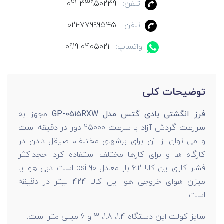
تلفن:
021-33950239
تلفن:
021-77999545
واتساپ:
0919-0405021
توضیحات کلی
فرز انگشتی بادی گتس مدل GP-0515RXW
مجهز به
سررعت گردش آزاد با سرعت 25000 دور در دقیقه است
و می توان از آن برای برشهای مختلف، صیقل دادن در
کارگاه ها و برای کارها مختلف استفاده کرد. حجداکثر
فشار کاری این کالا 6.2 بار معادل 90 psi است. دبی هوا یا
میزان هوای خروجی هوا این کالا 424 لیتر در دقیقه
است.
سایز کولت این دستگاه 1.4، 1.8، 3 و 6 میلی متر است.