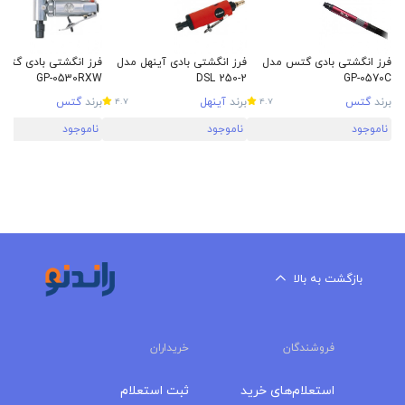
فرز انگشتی بادی گتس مدل
فرز انگشتی بادی آینهل مدل
فرز انگشتی بادی گتس
GP-0530RXW
DSL 250-2
GP-0570C
برند
گتس
برند
آینهل
برند
گتس
4.7
4.7
ناموجود
ناموجود
ناموجود
بازگشت به بالا
فروشندگان
خریداران
استعلام‌های خرید
ثبت استعلام