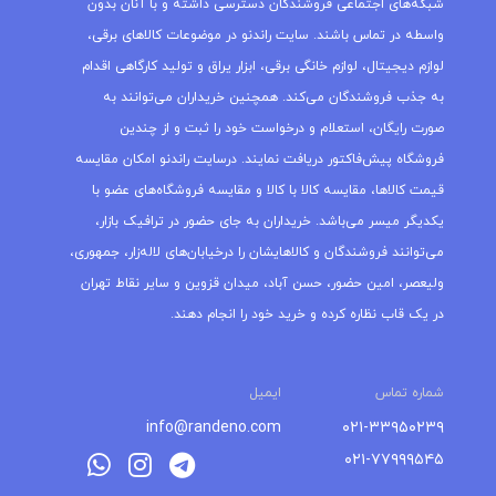
شبکه‌های اجتماعی فروشندگان دسترسی داشته و با آنان بدون
واسطه در تماس باشند. سایت راندنو در موضوعات کالاهای برقی،
لوازم دیجیتال، لوازم خانگی برقی، ابزار یراق و تولید کارگاهی اقدام
به جذب فروشندگان می‌کند. همچنین خریداران می‌توانند به
صورت رایگان، استعلام و درخواست خود را ثبت و از چندین
فروشگاه پیش‌فاکتور دریافت نمایند. درسایت راندنو امکان مقایسه
قیمت کالاها، مقایسه کالا با کالا و مقایسه فروشگاه‌های عضو با
یکدیگر میسر می‌باشد. خریداران به جای حضور در ترافیک بازار،
می‌توانند فروشندگان و کالاهایشان را درخیابان‌های لاله‌زار، جمهوری،
ولیعصر، امین حضور، حسن آباد، میدان قزوین و سایر نقاط تهران
در یک قاب نظاره کرده و خرید خود را انجام دهند.
شماره تماس
ایمیل
info@randeno.com
۰۲۱-۳۳۹۵۰۲۳۹
۰۲۱-۷۷۹۹۹۵۴۵