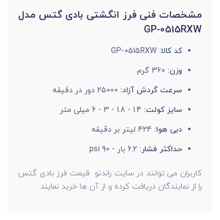
مشخصات فنی فرز انگشتی بادی گتس مدل
GP-0515RXW
کد کالا:
GP-0515RXW
وزن:
360 گرم
سرعت گردش آزاد:
25000 دور در دقیقه
سایز کولت:
1.4 - 1.8 - 3 - 6 میلی متر
دبی هوا:
424 لیتر بر دقیقه
حداکثر فشار:
6.2 بار - 90 psi
کاربران می توانند در سایت راندنو قیمت فرز بادی گتس
را از نمایندگان دریافت کرده و از آن ها خرید نمایند.