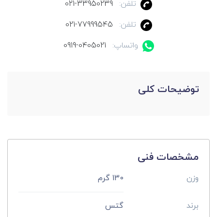
تلفن:
021-33950239
تلفن:
021-77999545
واتساپ:
0919-0405021
توضیحات کلی
مشخصات فنی
وزن
130 گرم
برند
گتس