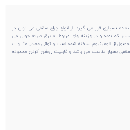
اده بسیاری قرار می گیرد. از انواع چراغ سقفی می توان در
 بسیار کم بوده و در هزینه های مربوط به برق صرفه جویی می
کند. چراغ سقفی توکار اداری هانی نور دارای دمای رنگ 3000 درجه کلوین است و نوع تکنولوژی لامپ آن COB می باشد. بدنه این محصول از آلومینیوم ساخته شده است و توانی معادل 30 وات
غ سقفی بسیار مناسب می باشد و قابلیت روشن کردن محدوده