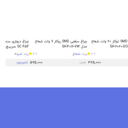
چراغ سقفی SMD توکار 20 وات شعاع
چراغ سقفی SMD روکار 7 وات شعاع
چراغ دیواری سنسوردا
مدل SH-4016-7W
SC 454 سرپیچ E27
برند
شعاع
برند
شیله
4.7
4.7
325,000
575,000
ناموجود
تومان