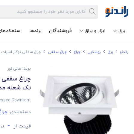
برق
ابزار و یراق
فروشندگان
برندها
استعلام‌ها
راندنو
برق
روشنایی
چراغ
چراغ سقفی
چراغ سقفی توکار اسپات لایت 30*1 وات هانی نور تک شعله
برند:
هانی نور
تک شعله مدل -1
essed Downlight
دسته‌بندی:
چرا
-
قیمت از
توم