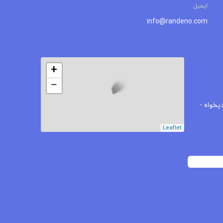
ایمیل
info@randeno.com
+
−
یخواه -
Leaflet