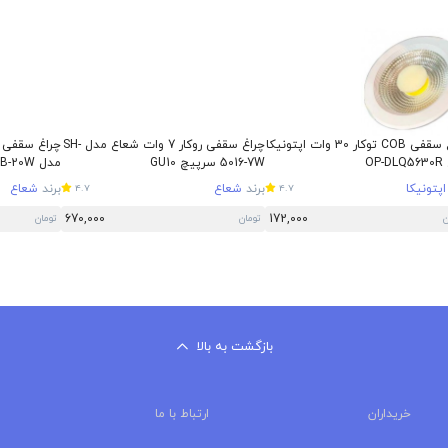
چراغ سقفی COB توکار 30 وات اپتونیکا
چراغ سقفی روکار 7 وات شعاع مدل SH-
OP
5016-7W سرپیچ GU10
مدل SH-6020-DOB-20W
اپتونیکا
برند
شعاع
برند
شعاع
4.7
4.7
670,000
172,000
ن
تومان
تومان
بازگشت به بالا
خریداران
ارتباط با ما