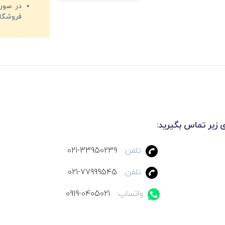
فروشگا
ی زیر تماس بگیرید:
تلفن:
021-33950239
تلفن:
021-77999545
واتساپ:
0919-0405021