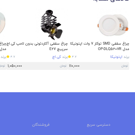
چراغ سقفی SMD توکار 7 وات اپتونیکا
چراغ سقفی آکاردئونی بدون لامپ کی.اچ
مدل OP-DLQ5207R
سرپیچ E27
مدل -DLQ5630R
برند
اپتونیکا
برند
کی.اچ
برند
4.7
4.7
1,050,000
110,000
تومان
تومان
توما
دسترسی سریع
فروشندگان