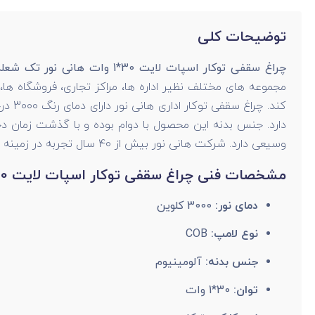
توضیحات کلی
چراغ سقفی توکار اسپات لایت 30*1 وات هانی نور تک شعله مدل X14-1
مجموعه های مختلف نظیر اداره ها، مراکز تجاری، فروشگاه ها،
دارد. جنس بدنه این محصول با دوام بوده و با گذشت زمان 
وسیعی دارد. شرکت هانی نور بيش از 40 سال تجربه در زمینه تولید انواع محصولات روشنایی دارد.
مشخصات فنی چراغ سقفی توکار اسپات لایت 30*1 وات هانی نور تک شعله مدل X14-1
دمای نور:
3000 کلوین
نوع لامپ:
COB
جنس بدنه:
آلومینیوم
توان:
30*1 وات