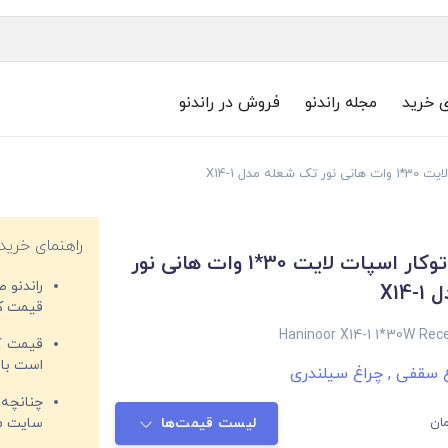
ی خرید
مجله راندنو
فروش در راندنو
 مدل X14-1
راهنمای خرید
چراغ سقفی توکار اسپات لایت 30*1 وات هانی نور
راندنو 
X14
قیمت‌ کا
Haninoor X14-1 1*30W Rec
قیمت کم
است با 
غ سقفی
,
چراغ سیلندری
چنانچه 
ان
لیست قیمت‌ها
سایت مغ