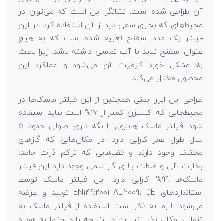
آن طراحی شده است، نشانگر این است که می‌توان در
محیط‌های که بخاری سمی دارد از آن استفاده کرد. در این
فیلتر یک عدد اسفنج تعبیه شده است که به هیچ
عنوان اسفنج نباید با آب تماسی داشته باشد. زیرا باعث
به مشکل خورد کیفیت آن می‌شود و عملکرد این
محصول مختل می‌کند.
طراحی این ابزار ایمنی همچنین از این فیلتر ماسک‌ها در
محیط‌هایی که اکسیژن کمتر از 17% است نباید استفاده
شود. فیلتر ماسک هانیول با نگه داری اصولی حدود 5
سال طول عمر کارایی دارد. در مکان‌هایی که گاز‌های
مختلف وجود دارند و فضاهایی که تراکم ذرات جامد،
بخارات آلی و غلظت بالای گاز سمی وجود دارد این فیلتر
ماسک‌ها 99% کارایی دارد. این فیلتر ماسک توسط
استاندارد‌های EN149:2001+AL:2009، CE تولید و عرضه
می‌شود. لازم به ذکر است استفاده از فیلتر ماسک به
تنهایی امکان پذیر نیست در نتیجه باید حتما به همراه