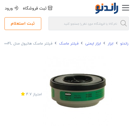
ثبت فروشگاه
ورود
ثبت استعلام
راندنو
ابزار
ابزار ایمنی
فیلتر ماسک
فیلتر ماسک هانیول مدل N75004L
امتیاز
4.7