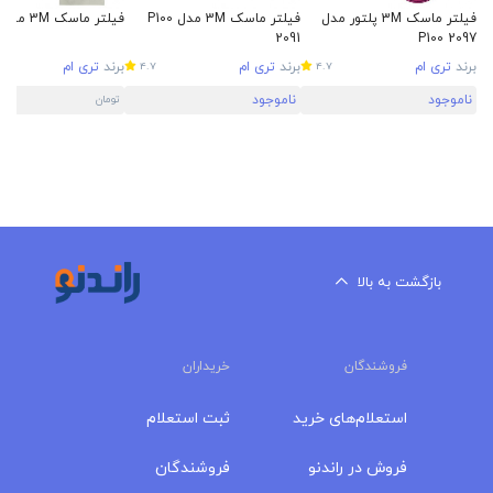
فیلتر ماسک 3M پلتور مدل
فیلتر ماسک 3M مدل P100
فیلتر ماسک 3M مدل 6006
2091
P100 2097
برند
تری ام
برند
تری ام
برند
تری ام
4.7
4.7
ناموجود
ناموجود
تومان
بازگشت به بالا
فروشندگان
خریداران
استعلام‌های خرید
ثبت استعلام
فروش در راندنو
فروشندگان