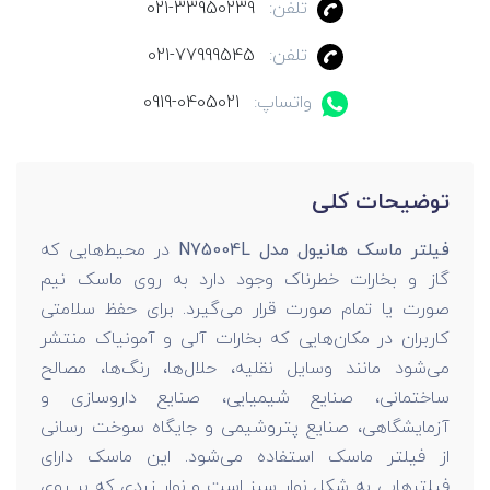
تلفن:
021-33950239
تلفن:
021-77999545
واتساپ:
0919-0405021
توضیحات کلی
فیلتر ماسک هانیول مدل N75004L
در محیط‌هایی که
گاز و بخارات خطرناک وجود دارد به روی ماسک نیم
صورت یا تمام صورت قرار می‌گیرد. برای حفظ سلامتی
کاربران در مکان‌هایی که بخارات آلی و آمونیاک منتشر
می‌شود مانند وسایل نقلیه، حلال‌ها، رنگ‌ها، مصالح
ساختمانی، صنایع شیمیایی، صنایع داروسازی و
آزمایشگاهی، صنایع پتروشیمی و جایگاه سوخت رسانی
از فیلتر ماسک استفاده می‌شود. این ماسک دارای
فیلترهایی به شکل نوار سبز است و نوار زردی که بر روی