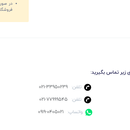
فروشگا
ی زیر تماس بگیرید:
تلفن:
021-33950239
تلفن:
021-77999545
واتساپ:
0919-0405021