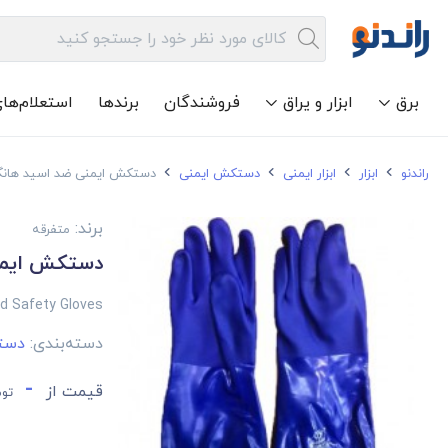
برق
ابزار و یراق
فروشندگان
برندها
استعلام‌ها
راندنو
ابزار
ابزار ایمنی
دستکش ایمنی
دستکش ایمنی ضد اسید هانگ
برند:
متفرقه
دستکش ایمن
id Safety Gloves
دسته‌بندی:
دست
-
قیمت از
توم