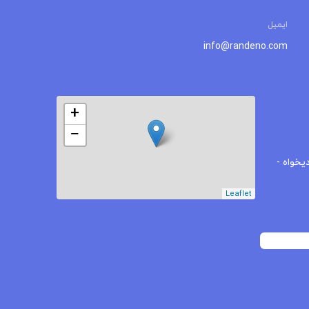
ایمیل
info@randeno.com
+
−
یخواه -
Leaflet