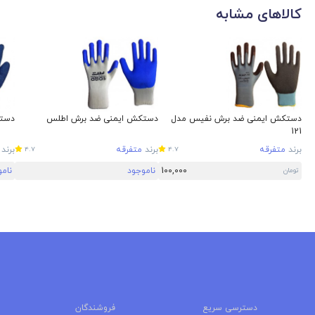
کالاهای مشابه
دستکش ایمنی ضد برش نفیس مدل
دستکش ایمنی ضد برش اطلس
دستک
121
برند
متفرقه
برند
متفرقه
برند
4.7
4.7
100,000
ناموجود
نام
تومان
دسترسی سریع
فروشندگان