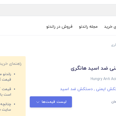
ی خرید
مجله راندنو
فروش در راندنو
ری
راهنمای خرید
ی ضد اسید هانگری
راندنو 
Hungry Anti Ac
قیمت‌ کا
کش ایمنی
,
دستکش ضد اسید
قیمت کم
است با 
ان
لیست قیمت‌ها
چنانچه 
سایت مغ