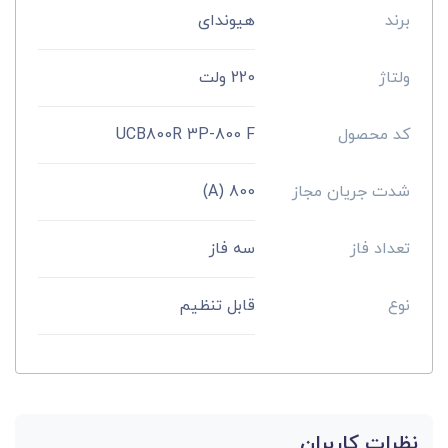
برند
هیوندای
ولتاژ
220 ولت
کد محصول
UCB800R 3P-800 F
شدت جریان مجاز
800 (A)
تعداد فاز
سه فاز
نوع
قابل تنظیم
نظرات کاربران