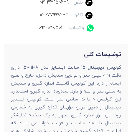
تلفن:
021-33950239
تلفن:
021-77999545
واتساپ:
0919-0405021
توضیحات کلی
کولیس دیجیتال 15 سانت اینسایز مدل 1108-150
دارای
دقت 0.01 میلی متر و توانایی سنجش داخل، خارج و عمق
اجسام را دارد. این کولیس قابلیت اندازه گیری و سنجش
به میلی متر و اینچ را دارد. محدوده اندازه گیری استاندارد
این کولیس 0 تا 15 سانتی متر است. کولیس اینسایز
دیجیتال از دقیق ترین ابزارهای اندازه گیری به شمارمی
رود. این ابزار اندازه گیری مجهز به یک صفحه نمایشگر
دیجیتال با ابعاد مناسب و فونت خوانا می باشد که
اطلاعات اندازه گرفته شده ثبت می شود. شاخک های