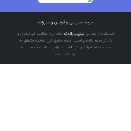
حریم خصوصی
و
قوانین و مقررات
استفاده از مطالب
سایت راندنو
فقط برای مقاصد غیرتجاری و
با ذکر منبع بلامانع است. کلیه حقوق این سایت متعلق به
صاحب دامنه راندنو می‌باشد. / طراحی سایت توسط تیم
توسعه راندنو