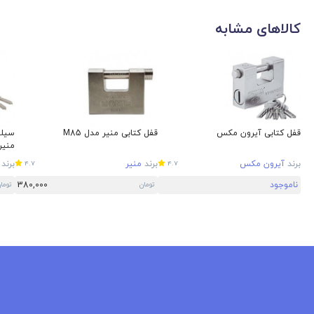
کالاهای مشابه
قفل کتابی آیرون مکس
قفل کتابی منیر مدل M85
منیر
برند
آیرون مکس
برند
منیر
برند
4.7
4.7
ناموجود
380,000
تومان
توما