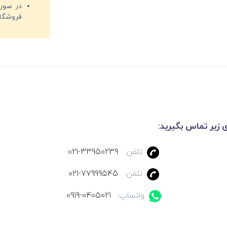
فروشگا
ی زیر تماس بگیرید:
تلفن:
021-33950239
تلفن:
021-77999545
واتساپ:
0919-0405021