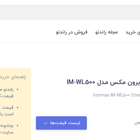
ی خرید
مجله راندنو
فروش در راندنو
راهنمای خرید
ن مکس مدل IM-WL500
راندنو 
Ironmax IM-WL500 Stee
قیمت‌ کا
قیمت کم
است با 
ان
لیست قیمت‌ها
چنانچه 
سایت مغ