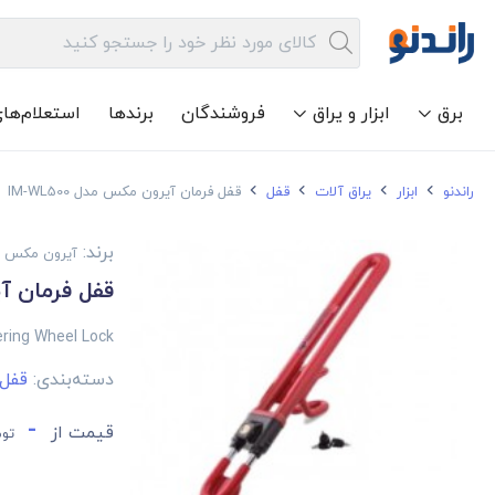
برق
ابزار و یراق
فروشندگان
برندها
استعلام‌ها
راندنو
ابزار
یراق آلات
قفل
قفل فرمان آیرون مکس مدل IM-WL500
برند:
آیرون مکس
قفل فرمان آیرو
ring Wheel Lock
دسته‌بندی:
قفل
-
قیمت از
توم