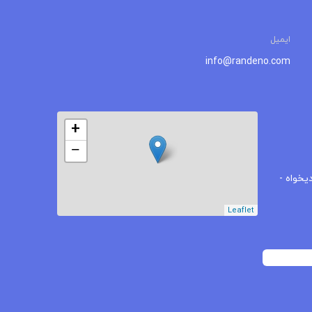
ایمیل
info@randeno.com
+
−
یخواه -
Leaflet