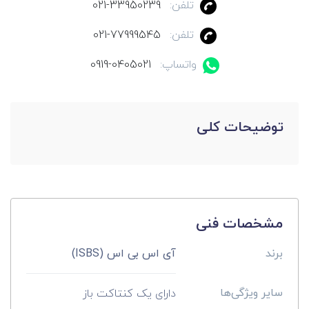
تلفن:
021-33950239
تلفن:
021-77999545
واتساپ:
0919-0405021
توضیحات کلی
مشخصات فنی
برند
آی اس بی اس (ISBS)
سایر ویژگی‌ها
دارای یک کنتاکت باز