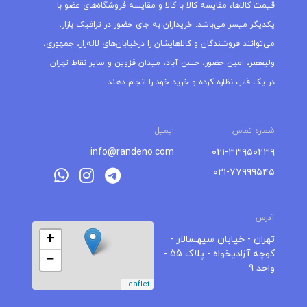
قیمت کالاها، مقایسه کالا با کالا و مقایسه فروشگاه‌های عضو با
یکدیگر میسر می‌باشد. خریداران به جای حضور در ترافیک بازار،
می‌توانند فروشندگان و کالاهایشان را درخیابان‌های لاله‌زار، جمهوری،
ولیعصر، امین حضور، حسن آباد، میدان قزوین و سایر نقاط تهران
در یک قاب نظاره کرده و خرید خود را انجام دهند.
شماره تماس
ایمیل
info@randeno.com
۰۲۱-۳۳۹۵۰۲۳۹
۰۲۱-۷۷۹۹۹۵۴۵
آدرس
+
تهران - خیابان سپهسالار -
کوچه آزادیخواه - پلاک 55 -
−
واحد 9
Leaflet