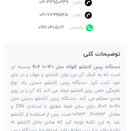
تلفن:
021-33950239
تلفن:
021-77999545
واتساپ:
0919-0405021
توضیحات کلی
دستگاه پرس کابلشو کلوکه مدل K06 10-120
وسیله ای
است که به کمک آن می توان کابلشو و موف را در جای
خود ثابت کرد. دستگاه پرس کابلشو دستی یک نوع
دفرمگی خاص روی کابلشو ایجاد می کند که آن را بر روی
هادی محکم می کند. دستگاه پرس کابلشو دستی مدل
K06 10-120، دارای سایز لقمه مطابق با استادارد DIN و
معادل 10mm² - 120mm² است. پس از استفاده از کابلشو
باید به این نکته توجه کرد که هادی داخل کابلشو له
نشده باشد و از بین نرفته باشد. استفاده از دستگاه پرس