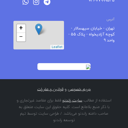
۰۲۱-۷۷۹۹۹۵۴۵
آدرس
+
تهران - خیابان سپهسالار -
کوچه آزادیخواه - پلاک 55 -
−
واحد 9
Leaflet
حریم خصوصی
و
قوانین و مقررات
استفاده از مطالب
سایت راندنو
فقط برای مقاصد غیرتجاری و
با ذکر منبع بلامانع است. کلیه حقوق این سایت متعلق به
صاحب دامنه راندنو می‌باشد. / طراحی سایت توسط تیم
توسعه راندنو