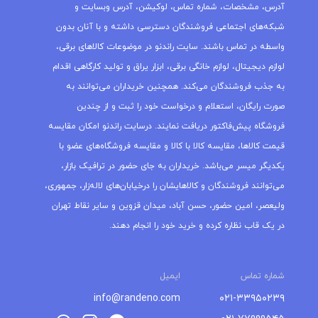
آدرس، مشخصات، شماره تماس، لوکیشن، آدرس وبسایت و
شبکه‌های اجتماعی فروشندگان دسترسی داشته و با آنان بدون
واسطه در تماس باشند. سایت راندنو در موضوعات کالاهای برقی،
لوازم دیجیتال، لوازم خانگی برقی، ابزار یراق و تولید کارگاهی اقدام
به جذب فروشندگان می‌کند. همچنین خریداران می‌توانند به
صورت رایگان، استعلام و درخواست خود را ثبت و از چندین
فروشگاه پیش‌فاکتور دریافت نمایند. درسایت راندنو امکان مقایسه
قیمت کالاها، مقایسه کالا با کالا و مقایسه فروشگاه‌های عضو با
یکدیگر میسر می‌باشد. خریداران به جای حضور در ترافیک بازار،
می‌توانند فروشندگان و کالاهایشان را درخیابان‌های لاله‌زار، جمهوری،
ولیعصر، امین حضور، حسن آباد، میدان قزوین و سایر نقاط تهران
در یک قاب نظاره کرده و خرید خود را انجام دهند.
شماره تماس
ایمیل
info@randeno.com
۰۲۱-۳۳۹۵۰۲۳۹