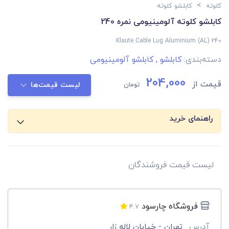
>
کلوته
کابلشو کلوته
کابلشو کلوته آلومینیومی نمره 240
Klaute Cable Lug Aluminium (AL) 240
دسته‌بندی:
کابلشو
,
کابلشو آلومینیومی
204,000
قیمت از
تومان
لیست قیمت‌ها
راهنمای خرید
لیست قیمت فروشندگان
فروشگاه چارسود
4.7
آدرس
تهران - خیابان لاله زار