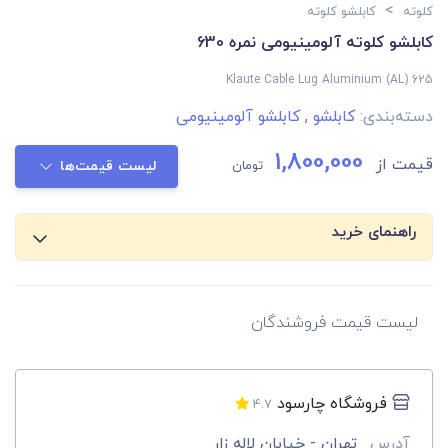
>
کلوته
کابلشو کلوته
کابلشو کلوته آلومینیومی نمره 630
Klaute Cable Lug Aluminium (AL) 625
دسته‌بندی:
کابلشو
,
کابلشو آلومینیومی
1,800,000
قیمت از
تومان
لیست قیمت‌ها
راهنمای خرید
لیست قیمت فروشندگان
فروشگاه چارسود
4.7
آدرس
تهران - خیابان لاله زار