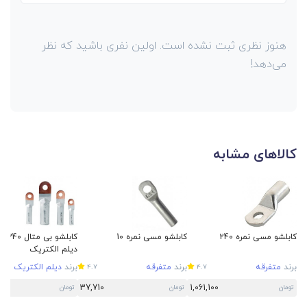
هنوز نظری ثبت نشده است. اولین نفری باشید که نظر
می‌دهد!
کالاهای مشابه
کابلشو مسی نمره 240
کابلشو مسی نمره 10
کابلشو بی متال 
دیلم الکتریک
برند
متفرقه
برند
متفرقه
برند
دیلم الکتریک
4.7
4.7
37,710
1,061,100
تومان
تومان
تومان