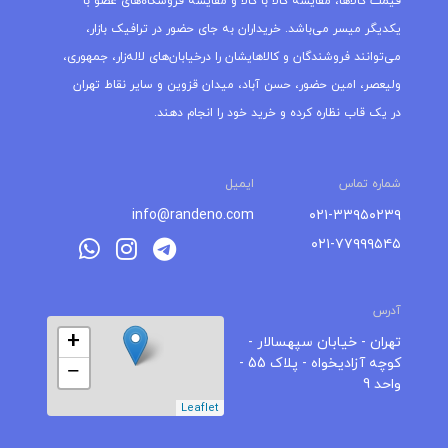
قیمت کالاها، مقایسه کالا با کالا و مقایسه فروشگاه‌های عضو با
یکدیگر میسر می‌باشد. خریداران به جای حضور در ترافیک بازار،
می‌توانند فروشندگان و کالاهایشان را درخیابان‌های لاله‌زار، جمهوری،
ولیعصر، امین حضور، حسن آباد، میدان قزوین و سایر نقاط تهران
در یک قاب نظاره کرده و خرید خود را انجام دهند.
شماره تماس
ایمیل
info@randeno.com
۰۲۱-۳۳۹۵۰۲۳۹
۰۲۱-۷۷۹۹۹۵۴۵
آدرس
+
تهران - خیابان سپهسالار -
کوچه آزادیخواه - پلاک 55 -
−
واحد 9
Leaflet