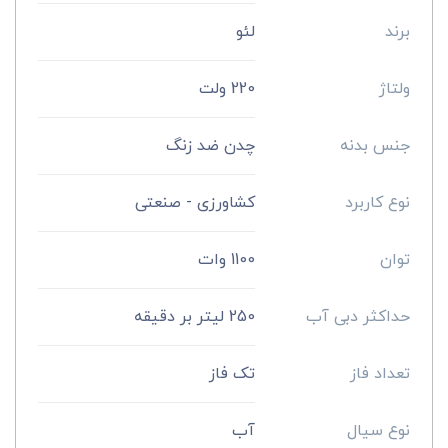
برند
لئو
ولتاژ
220 ولت
جنس بدنه
چدن ضد زنگ
نوع کاربرد
کشاورزی - صنعتی
توان
1100 وات
حداکثر دبی آب
250 لیتر بر دقیقه
تعداد فاز
تک فاز
نوع سیال
آب