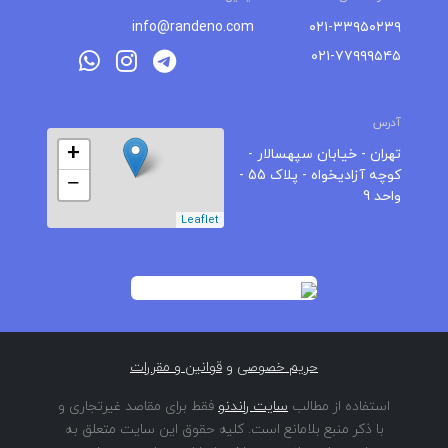
info@randeno.com
۰۲۱-۳۳۹۵۰۲۳۹
۰۲۱-۷۷۹۹۹۵۴۵
آدرس
+
تهران - خیابان سپهسالار -
کوچه آزادیخواه - پلاک 55 -
−
واحد 9
Leaflet
حریم خصوصی
و
قوانین و مقررات
استفاده از مطالب
سایت راندنو
فقط برای مقاصد غیرتجاری و
با ذکر منبع بلامانع است. کلیه حقوق این سایت متعلق به