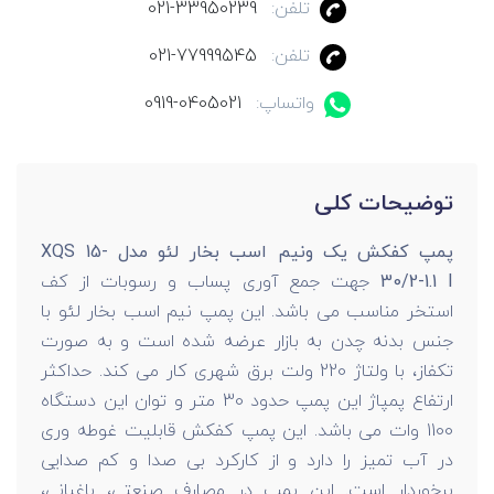
تلفن:
021-33950239
تلفن:
021-77999545
واتساپ:
0919-0405021
توضیحات کلی
پمپ کفکش یک ونیم اسب بخار لئو مدل XQS 15-
30/2-1.1 I
جهت جمع آوری پساب و رسوبات از کف
استخر مناسب می باشد. این پمپ نیم اسب بخار لئو با
جنس بدنه چدن به بازار عرضه شده است و به صورت
تکفاز، با ولتاژ 220 ولت برق شهری کار می کند. حداکثر
ارتفاع پمپاژ این پمپ حدود 30 متر و توان این دستگاه
1100 وات می باشد. این پمپ کفکش قابلیت غوطه وری
در آب تمیز را دارد و از کارکرد بی صدا و کم صدایی
برخوردار است. این پمپ در مصارف صنعتی، باغبانی،