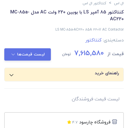
>
ال اس
کنتاکتور ال اس
کنتاکتور 85 آمپر LS با بوبین 220 ولت AC مدل MC-85a-
AC220
LS MC-85a-AC220 85A 220V AC Contactor
دسته‌بندی:
کنتاکتور
7,615,580
قیمت از
تومان
لیست قیمت‌ها
راهنمای خرید
لیست قیمت فروشندگان
فروشگاه چارسود
4.7