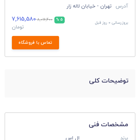
آدرس
تهران - خیابان لاله زار
7,615,580
8,016,400
5 %
بروزرسانی 0 روز قبل
تومان
تماس با فروشگاه
توضیحات کلی
مشخصات فنی
برند
ال اس