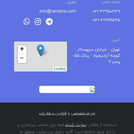
شماره تماس
ایمیل
info@randeno.com
۰۲۱-۳۳۹۵۰۲۳۹
۰۲۱-۷۷۹۹۹۵۴۵
آدرس
+
تهران - خیابان سپهسالار -
کوچه آزادیخواه - پلاک 55 -
−
واحد 9
Leaflet
حریم خصوصی
و
قوانین و مقررات
استفاده از مطالب
سایت راندنو
فقط برای مقاصد غیرتجاری و
با ذکر منبع بلامانع است. کلیه حقوق این سایت متعلق به