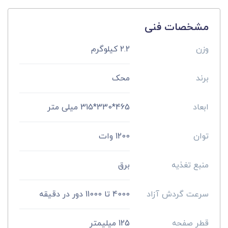
مشخصات فنی
وزن
2.2 کیلوگرم
برند
محک
ابعاد
465*330*315 میلی متر
توان
1200 وات
منبع تغذیه
برق
سرعت گردش آزاد
4000 تا 11000 دور در دقیقه
قطر صفحه
125 میلیمتر