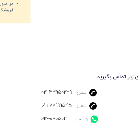
فروشگا
ی زیر تماس بگیرید:
تلفن:
021-33950239
تلفن:
021-77999545
واتساپ:
0919-0405021