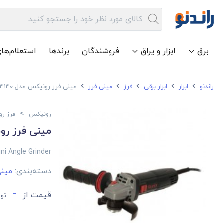
برق
ابزار و یراق
فروشندگان
برندها
استعلام‌ها
راندنو
ابزار
ابزار برقی
فرز
مینی فرز
مینی فرز رونیکس مدل 3130
>
رونیکس
فرز ر
مینی فرز رونی
ni Angle Grinder
دسته‌بندی:
مینی
-
قیمت از
توم