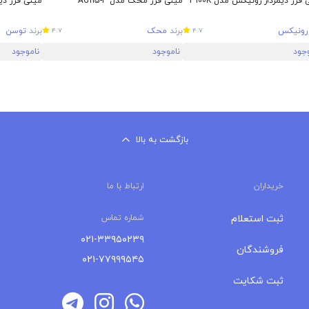
فرز دیمردار رونیکس مدل 3100K
مینی فرز محک مدل AG115-P
مینی فرز دیمرد
رونیکس
برند
محک
برند
توسن
4.7
4.7
وجود
ناموجود
ناموجود
بازگشت به بالا
خریداران
ارتباط با ما
ثبت استعلام
شماره تماس
۰۲۱-۳۳۹۵۰۲۳۹
فروشندگان
۰۲۱-۷۷۹۹۹۵۴۵
ثبت شکایت