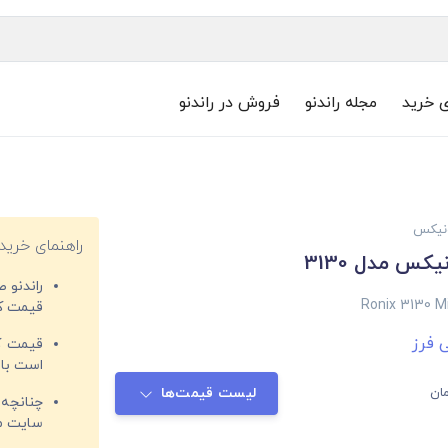
ی خرید
مجله راندنو
فروش در راندنو
ونیکس
راهنمای خرید
کس مدل 3130
راندنو 
Ronix 3130 Mi
قیمت‌ کا
 فرز
قیمت کم
است با 
ان
لیست قیمت‌ها
چنانچه 
سایت مغ