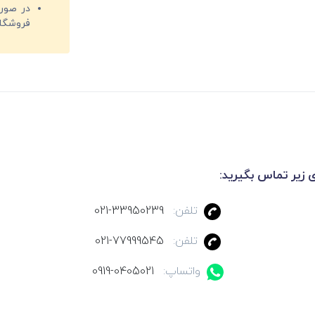
فروشگا
ی زیر تماس بگیرید:
تلفن:
021-33950239
تلفن:
021-77999545
واتساپ:
0919-0405021