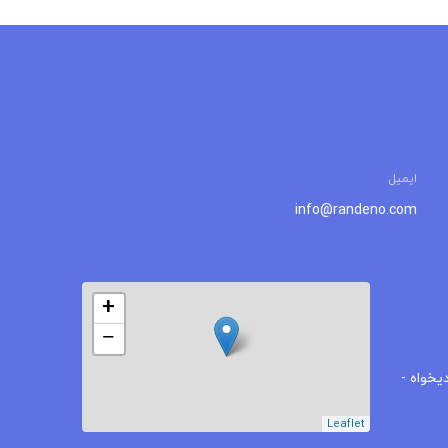
ایمیل
info@randeno.com
+
−
یخواه -
Leaflet