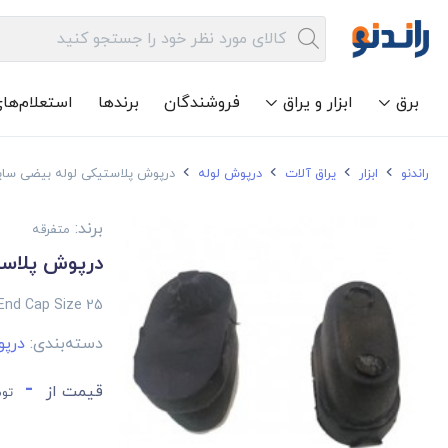
برق
ابزار و یراق
فروشندگان
برندها
استعلام‌ها
راندنو
ابزار
یراق آلات
درپوش لوله
درپوش پلاستیکی لوله بیضی سایز 
برند:
متفرقه
درپوش پلاستی
 End Cap Size 25
دسته‌بندی:
درپو
-
قیمت از
توم