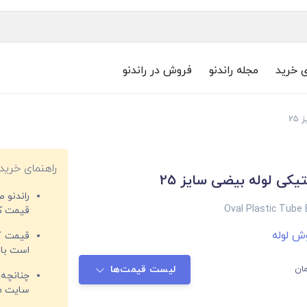
ی خرید
مجله راندنو
فروش در راندنو
25
راهنمای خرید
کی لوله بیضی سایز 25
راندنو 
Oval Plastic Tube
قیمت‌ کا
ش لوله
قیمت کم
است با 
ان
لیست قیمت‌ها
چنانچه 
سایت مغ